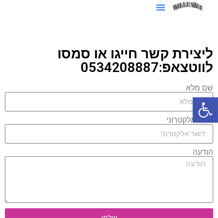
סרטוני AI לעסקים
ליצירת קשר חייגו או סמסו
לווטצאפ:0534208887
שם מלא
פתח סרגל נגישות
דואר אלקטרוני
הודעה
שלחו