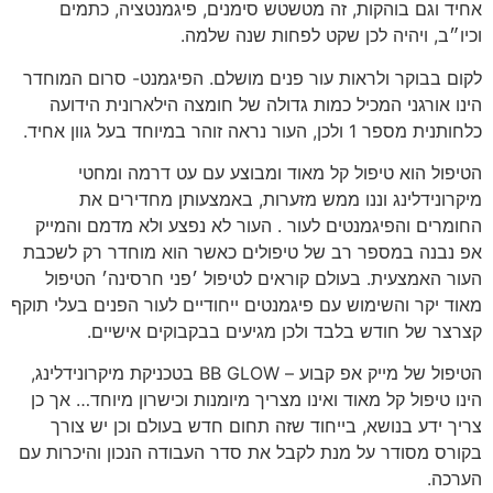
אחיד וגם בוהקות, זה מטשטש סימנים, פיגמנטציה, כתמים
וכיו״ב, ויהיה לכן שקט לפחות שנה שלמה.
לקום בבוקר ולראות עור פנים מושלם. הפיגמנט- סרום המוחדר
הינו אורגני המכיל כמות גדולה של חומצה הילארונית הידועה
כלחותנית מספר 1 ולכן, העור נראה זוהר במיוחד בעל גוון אחיד.
הטיפול הוא טיפול קל מאוד ומבוצע עם עט דרמה ומחטי
מיקרונידלינג וננו ממש מזערות, באמצעותן מחדירים את
החומרים והפיגמנטים לעור . העור לא נפצע ולא מדמם והמייק
אפ נבנה במספר רב של טיפולים כאשר הוא מוחדר רק לשכבת
העור האמצעית. בעולם קוראים לטיפול ׳פני חרסינה׳ הטיפול
מאוד יקר והשימוש עם פיגמנטים ייחודיים לעור הפנים בעלי תוקף
קצרצר של חודש בלבד ולכן מגיעים בבקבוקים אישיים.
הטיפול של מייק אפ קבוע – BB GLOW בטכניקת מיקרונידלינג,
הינו טיפול קל מאוד ואינו מצריך מיומנות וכישרון מיוחד… אך כן
צריך ידע בנושא, בייחוד שזה תחום חדש בעולם וכן יש צורך
בקורס מסודר על מנת לקבל את סדר העבודה הנכון והיכרות עם
הערכה.