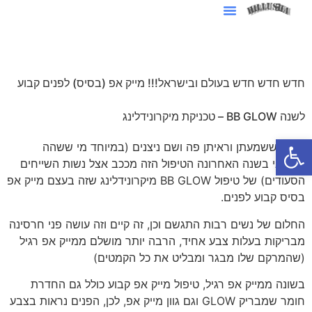
סרטוני AI לעסקים
חדש חדש חדש בעולם ובישראל!!! מייק אפ (בסיס) לפנים קבוע
לשנה BB GLOW – טכניקת מיקרונידלינג
פתח סרגל נגישות
בטוח ששמעתן וראיתן פה ושם ניצנים (במיוחד מי ששהה
בדובאי בשנה האחרונה הטיפול הזה מככב אצל נשות השייחים
הסעודים) של טיפול BB GLOW מיקרונידלינג שזה בעצם מייק אפ
בסיס קבוע לפנים.
החלום של נשים רבות התגשם וכן, זה קיים וזה עושה פני חרסינה
מבריקות בעלות צבע אחיד, הרבה יותר מושלם ממייק אפ רגיל
(שהמרקם שלו מבגר ומבליט את כל הקמטים)
בשונה ממייק אפ רגיל, טיפול מייק אפ קבוע כולל גם החדרת
חומר שמבריק GLOW וגם גוון מייק אפ, לכן, הפנים נראות בצבע