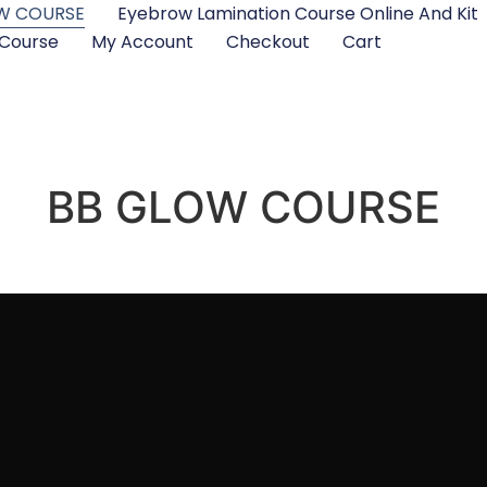
W COURSE
Eyebrow Lamination Course Online And Kit
 Course
My Account
Checkout
Cart
BB GLOW COURSE