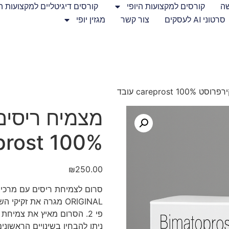
שה
קורסים למקצועות היופי
קורסים דיגיטליים למקצועות הי
סרטוני AI לעסקים
צור קשר
מגזין יופי
careprost עובד
מצמיח ריסים
areprost 100%
₪
250.00
סרום
לצמיחת
ריסים
עם
מרכי
ORIGINAL
מגרה
את
זקיקי
השי
פי
2.
הסרום
מאיץ
את
צמיחת
ניתן
להבחין
בשינויים
הראשונים