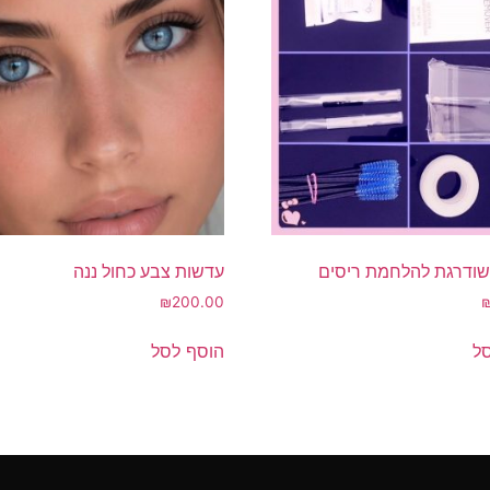
ודרגת להלחמת ריסים
עדשות צבע כחול ננה
₪
200.00
ל
הוסף לסל