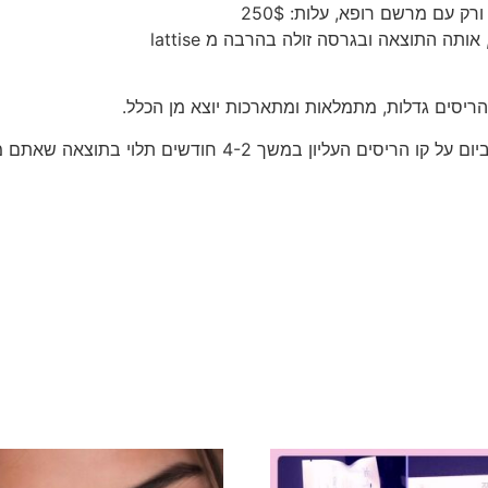
את התכשיר מורחים באמצעות מברשת זעירה פעם ביום על קו הרי