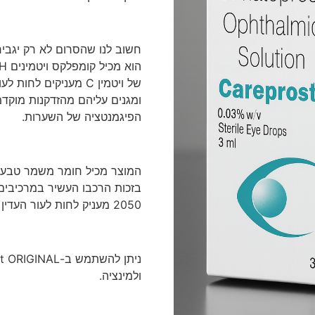
חשוב
לנו
שהסרום
לא
רק
יגביר
הוא
מכיל
קומפלקס
ויטמינים
BeauPlex® VH.
של
ויטמין
C
מעניקים
לחות
לעו
ומגנים
עליהם
מהזדקנות
מוקד
הפיגמנטציה
של
השערות
.
המוצר
מכיל
חומר
משמר
טבעי
בזכות
הרכבו
העשיר
במרכיבים
2050
מעניק
לחות
לעור
העדין
ניתן
להשתמש
ב
-Careprost ORIGINAL
ולמינציה
.