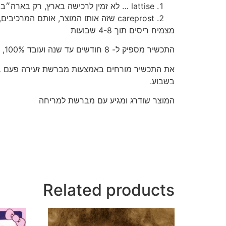
lattise … לא זמין לרכישה בארץ, רק בארה״ב ורק עם מרשם רופא, עלות: 250$
careprost שזה אותו המוצר, אותם המרכיבים, אותה התוצאה ובגרסה זולה בהרבה מ lattise
מצמיח ריסים תוך 4-8 שבועות
התכשיר מספיק ל- 8 חודשים עד שנה ועובד 100%, הריסים גדלות, מתמלאות ומתארכות יוצא מן הכלל.
בשבוע.
המוצר שודרג ומגיע עם מברשת למריחה
Related products