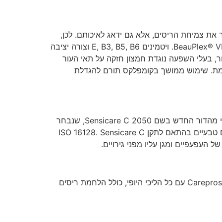
את
צמיחת
הריסים
,
אלא
גם
ידאג
לאיכותם
.
לכן
,
ויטמינים
E, B3, B5, B6
וצורה
יציבה
ר
,
בעלי
השפעה
נוגדת
חמצון
חזקה
על
תאי
העור
מת
.
שימוש
ממושך
בקומפלקס
תורם
להגדלת
מהדור
החדש
בשם
Sensicare C 2050,
שנבחר
טבעיים
בהתאם
לתקן
ISO 16128. Sensicare C
של
העפעפיים
ומגן
עליו
מפני
גירויים
.
עם
כל
הליכי
היופי
,
כולל
הלחמת
ריסים